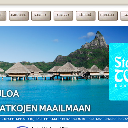
VU
AMERIKKA
KARIBIA
AFRIKKA
LÄHI-ITÄ
EURAASIA
A