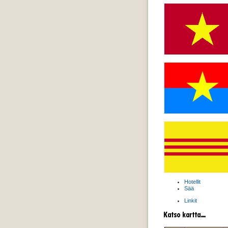
Hotellit
Sää
Linkit