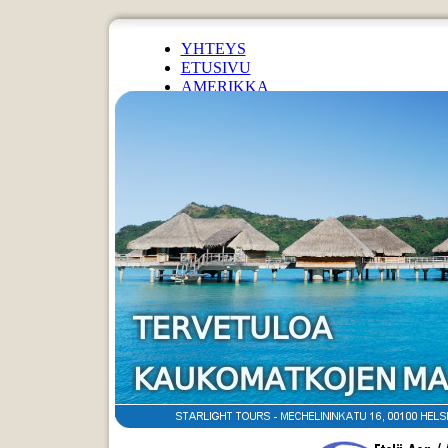
YHTEYS
ETUSIVU
AMERIKKA
KARIBIA
AFRIKKA
LÄHI-ITÄ
EURAASIA
AASIA
OCEANIA