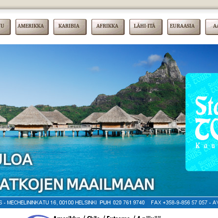
VU
AMERIKKA
KARIBIA
AFRIKKA
LÄHI-ITÄ
EURAASIA
A