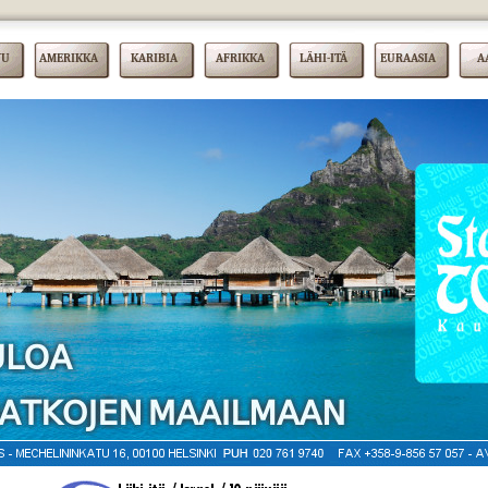
VU
AMERIKKA
KARIBIA
AFRIKKA
LÄHI-ITÄ
EURAASIA
A