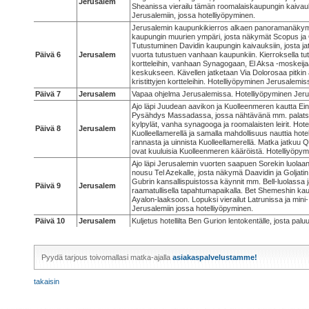
Jerusalem
Sheanissa vierailu tämän roomalaiskaupungin kaivau
Jerusalemiin, jossa hotelliyöpyminen.
Jerusalemin kaupunkikierros alkaen panoramanäkymi
kaupungin muurien ympäri, josta näkymät Scopus ja Ol
Tutustuminen Davidin kaupungin kaivauksiin, josta jat
Päivä 6
Jerusalem
vuorta tutustuen vanhaan kaupunkiin. Kierroksella tu
kortteleihin, vanhaan Synagogaan, El Aksa -moskeija
keskukseen. Kävellen jatketaan Via Dolorosaa pitkin a
kristittyjen kortteleihin. Hotelliyöpyminen Jerusalemis
Päivä 7
Jerusalem
Vapaa ohjelma Jerusalemissa. Hotelliyöpyminen Jeru
Ajo läpi Juudean aavikon ja Kuolleenmeren kautta Ein 
Pysähdys Massadassa, jossa nähtävänä mm. palatsi j
kylpylät, vanha synagooga ja roomalaisten leirit. Hote
Päivä 8
Jerusalem
Kuolleellamerellä ja samalla mahdollisuus nauttia hotel
rannasta ja uinnista Kuolleellamerellä. Matka jatkuu Q
ovat kuuluisia Kuolleenmeren kääröistä. Hotelliyöpy
Ajo läpi Jerusalemin vuorten saapuen Sorekin luolaan
nousu Tel Azekalle, josta näkymä Daavidin ja Goljatin t
Gubrin kansallispuistossa käynnit mm. Bell-luolassa
Päivä 9
Jerusalem
raamatullisella tapahtumapaikalla. Bet Shemeshin kaut
Ayalon-laaksoon. Lopuksi vierailut Latrunissa ja mini-
Jerusalemiin jossa hotelliyöpyminen.
Päivä 10
Jerusalem
Kuljetus hotellilta Ben Gurion lentokentälle, josta pal
Pyydä tarjous toivomallasi matka-ajalla
asiakaspalvelustamme!
takaisin