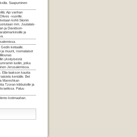
ksilla. Saapuminen
llä. Ajo vanhan
ives -vuorille.
ketaan kohti Siionin
tustutaan mm. Juutalais-
an ja Davidson-
rabimarkinoille ja
sa.
salemissa.
Gedin keitaalle.
a muurit, roomalaiset
llilounas
lin yksityisestä
umramin luoliin, jotka
minen Jerusalemissa.
. Ella-laakson kautta
aistelu kentälle. Bet
 ja Mareshkan
ta Tzoran kibbutsille ja
Israelissa. Paluu
uulento kotimaahan.