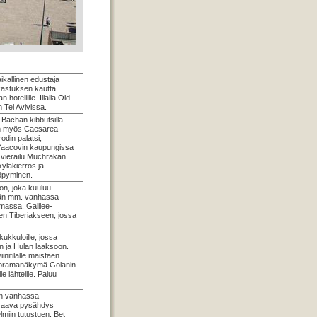
ikallinen edustaja
kastuksen kautta
hotellille. Illalla Old
n Tel Avivissa.
 Bachan kibbutsilla
än myös Caesarea
odin palatsi,
 Yaacovin kaupungissa
a vierailu Muchrakan
yläkierros ja
yöpyminen.
on, joka kuuluu
ään mm. vanhassa
massa. Galilee-
en Tiberiakseen, jossa
ukkuloille, jossa
n ja Hulan laaksoon.
nitilalle maistaen
panoramanäkymä Golanin
 lähteille. Paluu
än vanhassa
euraava pysähdys
miin tutustuen. Bet