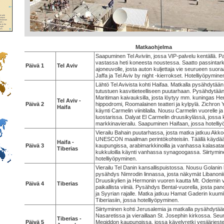
Matkaohjelma
Saapuminen Tel Aviviin, jossa VIP-palvelu kentällä. Pa
vastassa heti koneesta noustessa. Saatto passintar
Päivä 1
Tel Aviv
ajoneuvolle, josta auton kuljettaja vie seurueen suoraan 
Jaffa ja Tel Aviv by night -kierrokset. Hotelliyöpymine
Lähtö Tel Avivista kohti Haifaa. Matkalla pysähdytään
tutustuen kasvitieteelliseen puutarhaan. Pysähdytä
Maritiman kaivauksilla, josta löytyy mm. kuningas Her
Tel Aviv -
Päivä 2
hippodromi, Roomalainen teatteri ja kylpylä. Zichron
Haifa
käynti Carmelin viinitilalla. Nousu Carmelin vuorelle j
luostarissa. Dalyat El Carmelin druusikylässä, jossa k
markkinavierailu. Saapuminen Haifaan, jossa hotelli
Vierailu Bahain puutarhassa, josta matka jatkuu Akko
UNESCON maailman perintökohteisiin. Täällä käyd
Haifa -
Päivä 3
kaupungissa, arabimarkkinoilla ja vanhassa kalasata
Tiberias
kukkuloilla käynti vanhassa synagoogassa. Siirtymin
hotelliyöpyminen.
Vierailu Tel Danin kansallispuistossa. Nousu Golanin k
pysähdys Nimrodin linnassa, josta näkymät Libanonii
Druusikylien ja Hermonin vuoren kautta Mt. Odemin vii
Päivä 4
Tiberias
paikallista viiniä. Pysähdys Bental-vuorella, josta 
ja Syyrian rajalle. Matka jatkuu Hamat Gaderin kuumille
Tiberiasiin, jossa hotelliyöpyminen.
Siirtyminen kohti Jerusalemia ja matkalla pysähdytä
Nasaretissa ja vieraillaan St. Josephin kirkossa. S
Tiberias -
Päivä 5
Megiddon kaupungissa, jossa kävelyretki vesijärjestel