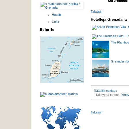
Takaisin
Hotellit
Hotelleja Grenadalla
Linkit
The
The Flamboya
Grenadian by
Räätälöi matka »
Tai pyydä tarjous:
Yhtey
Takaisin